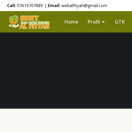
Call:
07616707889 |
Email:
webalfityah@gmail.com
Home
Profil
GTK