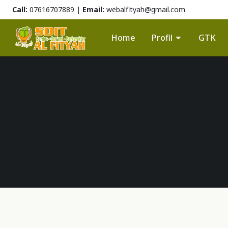
Call:
07616707889 |
Email:
webalfityah@gmail.com
Home
Profil
GTK