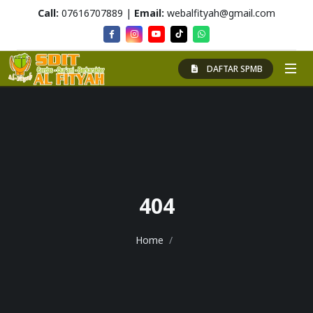
Call:
07616707889 |
Email:
webalfityah@gmail.com
DAFTAR SPMB
404
Home