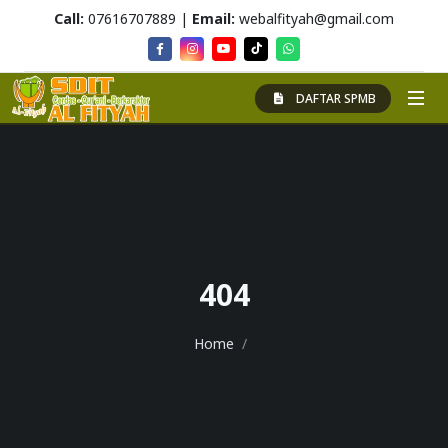
Call:
07616707889 |
Email:
webalfityah@gmail.com
DAFTAR SPMB
404
Home