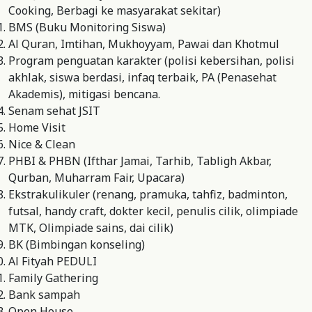
Cooking, Berbagi ke masyarakat sekitar)
BMS (Buku Monitoring Siswa)
Al Quran, Imtihan, Mukhoyyam, Pawai dan Khotmul
Program penguatan karakter (polisi kebersihan, polisi
akhlak, siswa berdasi, infaq terbaik, PA (Penasehat
Akademis), mitigasi bencana.
Senam sehat JSIT
Home Visit
Nice & Clean
PHBI & PHBN (Ifthar Jamai, Tarhib, Tabligh Akbar,
Qurban, Muharram Fair, Upacara)
Ekstrakulikuler (renang, pramuka, tahfiz, badminton,
futsal, handy craft, dokter kecil, penulis cilik, olimpiade
MTK, Olimpiade sains, dai cilik)
BK (Bimbingan konseling)
Al Fityah PEDULI
Family Gathering
Bank sampah
Open House