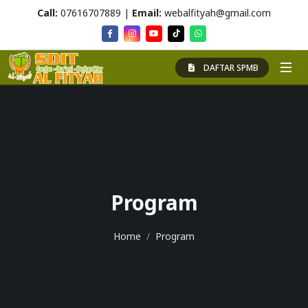
Call:
07616707889 |
Email:
webalfityah@gmail.com
DAFTAR SPMB
Program
Home
Program