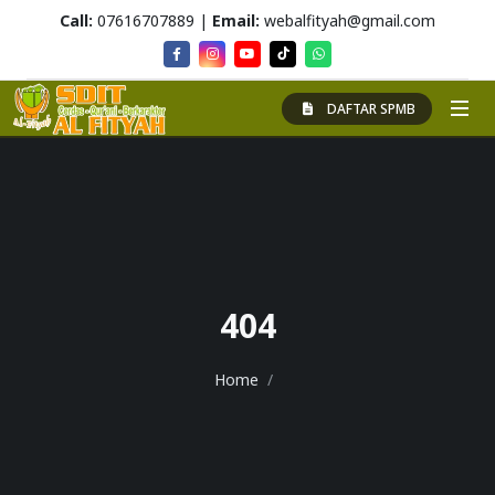
Call:
07616707889 |
Email:
webalfityah@gmail.com
DAFTAR SPMB
404
Home