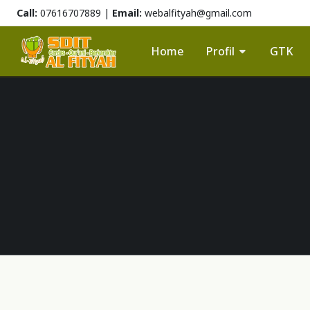
Call:
07616707889 |
Email:
webalfityah@gmail.com
Home
Profil
GTK