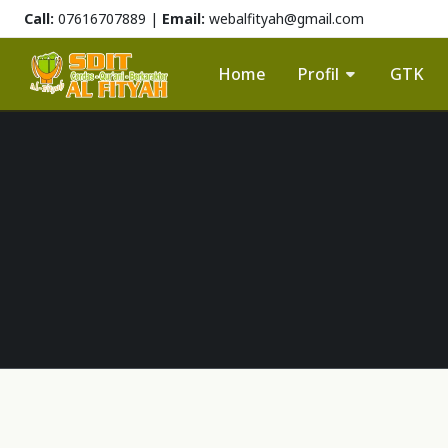
Call:
07616707889 |
Email:
webalfityah@gmail.com
Home
Profil
GTK